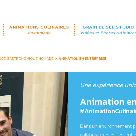
ANIMATIONS CULINAIRES
GRAIN DE SEL STUDIO
en nomade
Vidéos et Photos culinaire
RIENCE GASTRONOMIQUE NOMADE
ANIMATION EN ENTREPRISE
Une expérience uni
Animation en
#AnimationCulinai
Dans un environnement pro
collaborateurs est essentie