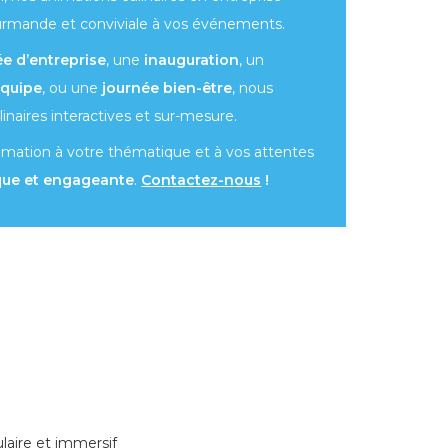
rmande et conviviale à vos événements.
ée d’entreprise
, une
inauguration
, un
équipe
, ou une
journée bien-être
, nous
inaires interactives et sur-mesure.
mation à votre thématique et à vos attentes
que et engageante
.
Contactez-nous
!
laire et immersif