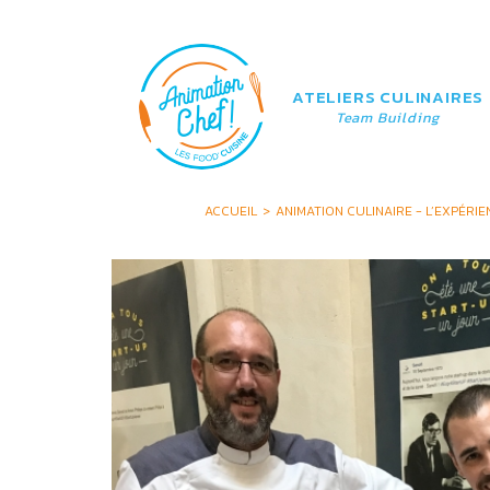
Aller
Main
au
navigation
contenu
principal
ATELIERS CULINAIRES
Team Building
ACCUEIL
ANIMATION CULINAIRE - L’EXPÉ