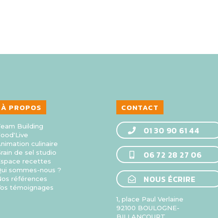
À PROPOS
CONTACT
eam Building
01 30 90 61 44
ood'Live
nimation culinaire
rain de sel studio
06 72 28 27 06
space recettes
ui sommes-nous ?
NOUS ÉCRIRE
os références
os témoignages
1, place Paul Verlaine
92100 BOULOGNE-
BILLANCOURT