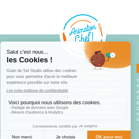
Animation Chef est votre alliée
pour vos
Cours de cuisine
entre collaborateurs
, soirées
T
d’entreprise, séminaires, Kick-
F
off, journées portes ouvertes,
A
inaugurations,
promotions des
G
ventes
, lancement de produits,
E
salons grand public, salons
Q
professionnels, événements
N
familiaux.
V