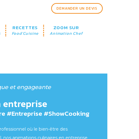
DEMANDER UN DEVIS
RECETTES
ZOOM SUR
s
Food'Cuisine
Animation Chef
que et engageante
 entreprise
re #Entreprise #ShowCooking
fessionnel où le bien-être des
l, nos animations culinaires en entreprise