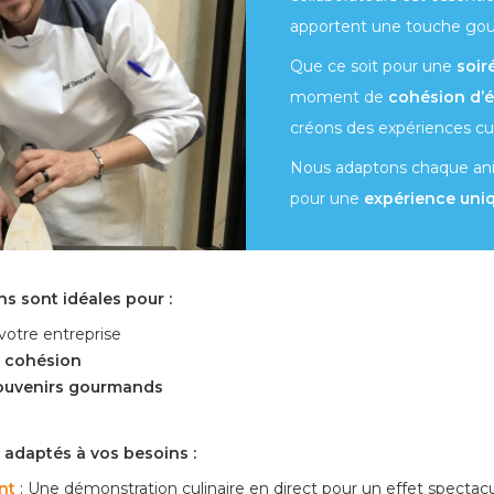
apportent une touche gou
Que ce soit pour une
soir
moment de
cohésion d’
créons des expériences cul
Nous adaptons chaque ani
pour une
expérience uni
s sont idéales pour :
votre entreprise
cohésion
uvenirs gourmands
 adaptés à vos besoins :
nt
: Une démonstration culinaire en direct pour un effet spectacu