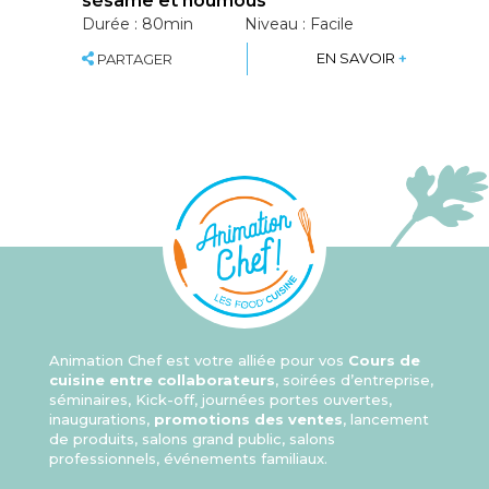
sésame et houmous
Durée : 80min
Niveau : Facile
D
SHARE
EN SAVOIR
+
PARTAGER
Animation Chef est votre alliée pour vos
Cours de
cuisine entre collaborateurs
, soirées d’entreprise,
séminaires, Kick-off, journées portes ouvertes,
inaugurations,
promotions des ventes
, lancement
de produits, salons grand public, salons
professionnels, événements familiaux.