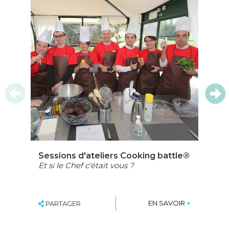
Sessions d'ateliers Cooking battle®
S
Et si le Chef c'était vous ?
Pe
SHARE
EN SAVOIR
+
PARTAGER