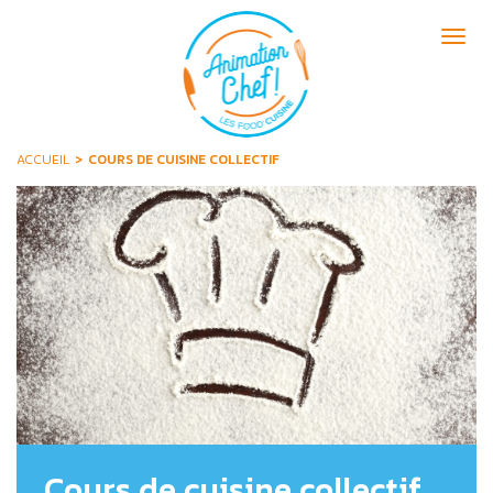
Aller
au
Togg
contenu
navig
principal
ACCUEIL
COURS DE CUISINE COLLECTIF
Cours de cuisine collectif