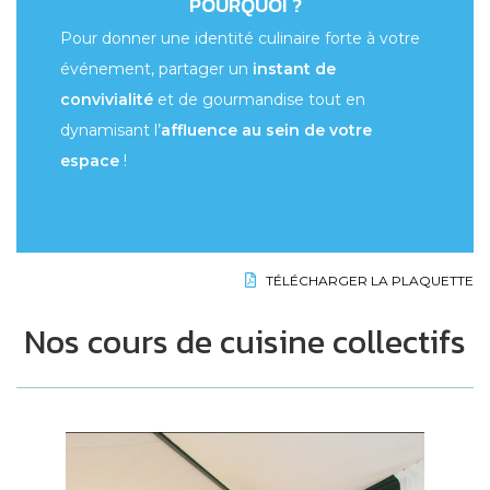
POURQUOI ?
Pour donner une identité culinaire forte à votre
événement, partager un
instant de
convivialité
et de gourmandise tout en
dynamisant l’
affluence au sein de votre
espace
!
TÉLÉCHARGER LA PLAQUETTE
Nos cours de cuisine collectifs