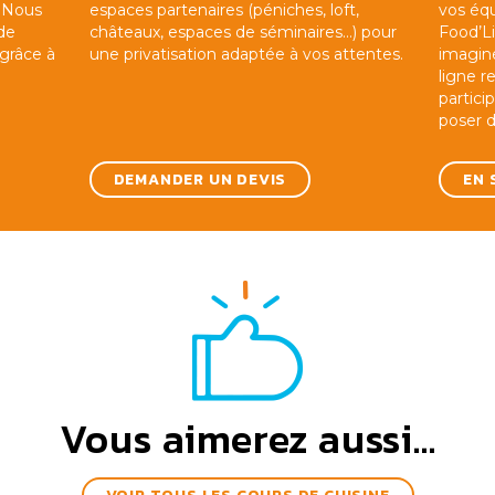
. Nous
espaces partenaires (péniches, loft,
vos éq
de
châteaux, espaces de séminaires…) pour
Food’Li
 grâce à
une privatisation adaptée à vos attentes.
imaginé
ligne 
partici
poser d
DEMANDER UN DEVIS
EN 
Vous aimerez aussi...