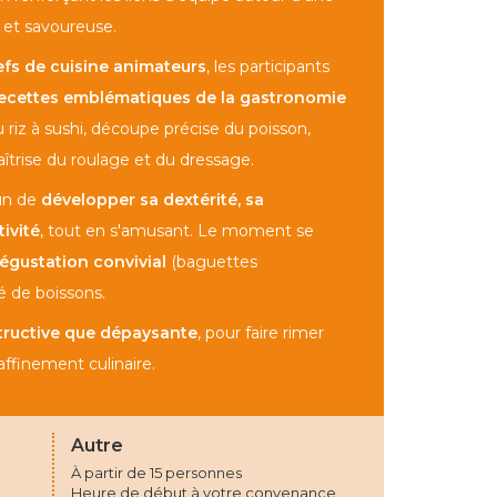
e et savoureuse.
fs de cuisine animateurs
, les participants
recettes emblématiques de la gastronomie
 riz à sushi, découpe précise du poisson,
îtrise du roulage et du dressage.
un de
développer sa dextérité, sa
ivité
, tout en s'amusant. Le moment se
dégustation convivial
(baguettes
né de boissons.
tructive que dépaysante
, pour faire rimer
affinement culinaire.
Autre
À partir de 15 personnes
Heure de début à votre convenance