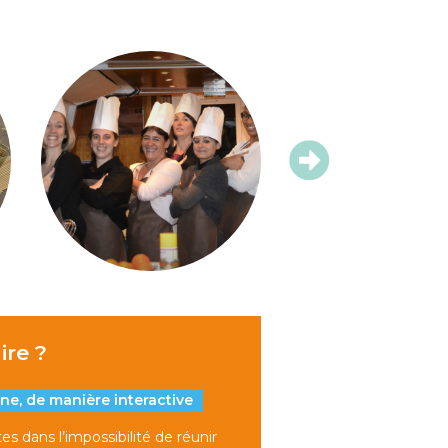
ire ?
gne, de manière interactive
es dans l’impossibilité de réunir