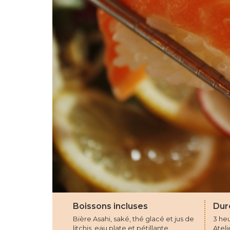
Boissons incluses
Dur
Bière Asahi, saké, thé glacé et jus de
3 he
litchis, eau plate et pétillante
Ateli