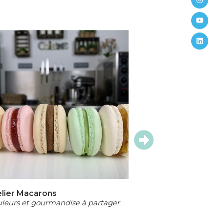
elier Macarons
Grill Party
leurs et gourmandise à partager
L'art du barbecue 
toute saison