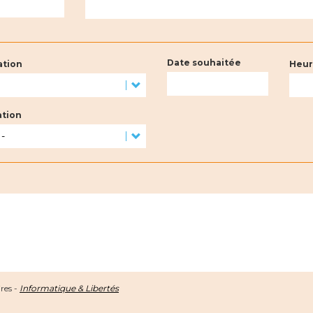
Date souhaitée
ation
Heur
ation
res -
Informatique & Libertés