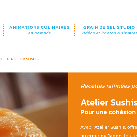
ANIMATIONS CULINAIRES
GRAIN DE SEL STUDIO
en nomade
Vidéos et Photos culinaire
IEL
ATELIER SUSHIS
Recettes raffinées p
Atelier Sushi
Pour une cohésion 
Avec
l'Atelier Sushis
, off
au cœur du Japon
, tout 