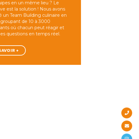
uipes en un même lieu ? Le
ve est la solution ! Nous avons
 un Team Building culinaire en
regroupant de 10 à 3000
pants où chacun peut réagir et
es questions en temps réel.
SAVOIR +