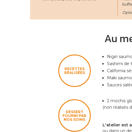
buff
Opti
Au me
Nigiri saum
Sashimi de 
RECETTES
California 
RÉALISÉES
Maki saumon
Sauces salé
2 mochis gl
(non réalisés d
DESSERT
FOURNI PAR
NOS SOINS
L'atelier est
ou dans un de 