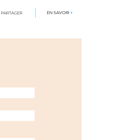
SHARE
SHARE
EN SAVOIR
+
PARTAGER
PARTAGER