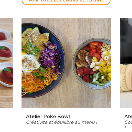
VOIR TOUS LES COURS DE CUISINE
Atelier Poké Bowl
At
Créativité et équilibre au menu !
Cou
!