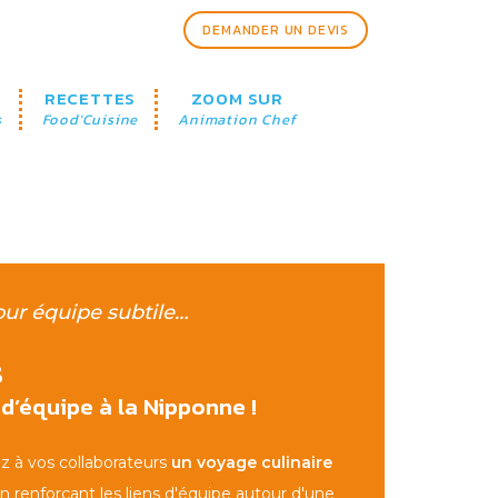
DEMANDER UN DEVIS
RECETTES
ZOOM SUR
s
Food'Cuisine
Animation Chef
our équipe subtile…
s
d’équipe à la Nipponne !
rez à vos collaborateurs
un voyage culinaire
en renforçant les liens d'équipe autour d'une