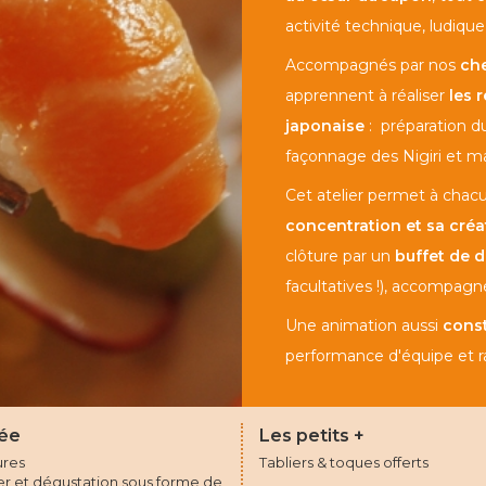
activité technique, ludiqu
Accompagnés par nos
che
apprennent à réaliser
les 
japonaise
: préparation du
façonnage des Nigiri et ma
Cet atelier permet à chac
concentration et sa créat
clôture par un
buffet de 
facultatives !), accompag
Une animation aussi
cons
performance d'équipe et r
ée
Les petits +
ures
Tabliers & toques offerts
er et dégustation sous forme de