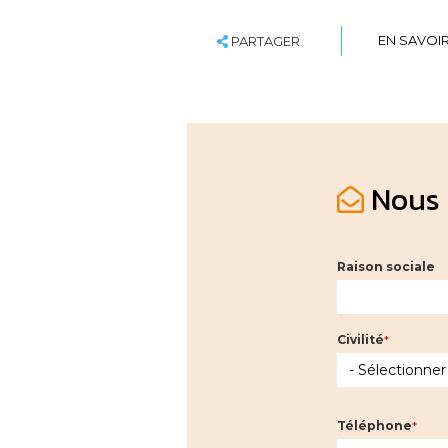
SHARE
EN SAVOIR
+
EN SAVOI
PARTAGER
Nous 
Raison sociale
Civilité
Téléphone