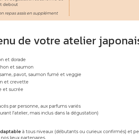
et debout
on repas assis en supplément
nu de votre atelier japonai
on et dorade
thon et saumon
sésame, pavot, saumon fumé et veggie
 et crevette
e et sucrée
acés par personne, aux parfums variés
urant l'atelier, mais inclus dans la dégustation)
 adaptable
à tous niveaux (débutants ou curieux confirmés) et pe
nos lieux partenaires.