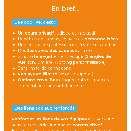
En bref...
Le Food’live, c’est :
Un
cours privatif
, ludique et interactif
Recettes de saisons, festives ou
personnalisées
Une équipe de professionnels à votre disposition
Des
Jeux avec des cadeaux
à la clé
Studio d’enregistrement équipé (
5 angles de
vue
, son, lumière, Wording personnalisable)
Sans limite de connexions
Replays en illimité
(selon le support)
Options envoi Box
d’ingrédients et goodies,
intervention d’une nutritionniste…
Des liens sociaux renforcés
Renforcez les liens de vos équipes
à travers une
activité conviviale,
ludique et constructive
!
En simultané, le chef animateur et les participants