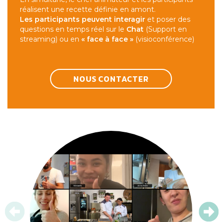
réalisent une recette définie en amont.
Les participants peuvent interagir
et poser des
questions en temps réel sur le
Chat
(Support en
streaming) ou en
« face à face »
(visioconférence)
NOUS CONTACTER