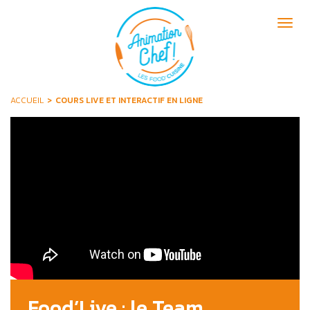
Aller
au
Togg
contenu
navig
principal
ACCUEIL
COURS LIVE ET INTERACTIF EN LIGNE
Food’Live : le Team