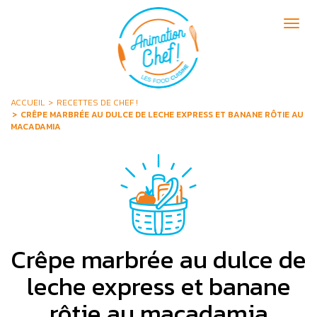
Aller
au
Togg
contenu
navig
principal
ACCUEIL
RECETTES DE CHEF !
CRÊPE MARBRÉE AU DULCE DE LECHE EXPRESS ET BANANE RÔTIE AU
MACADAMIA
Crêpe marbrée au dulce de
leche express et banane
rôtie au macadamia