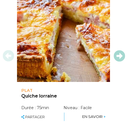
PLAT
P
Quiche lorraine
F
d
d
Durée : 75min
Niveau : Facile
D
SHARE
EN SAVOIR
+
PARTAGER